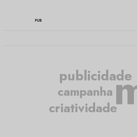
PUB
m
publicidade
campanha
criatividade