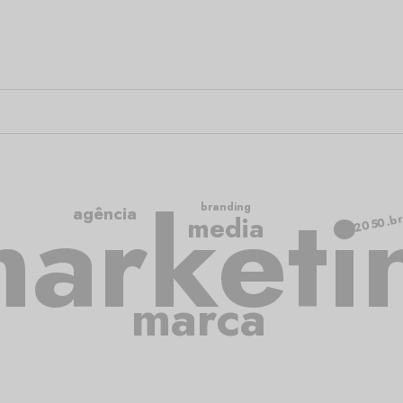
arketi
branding
agência
2050.br
media
marca