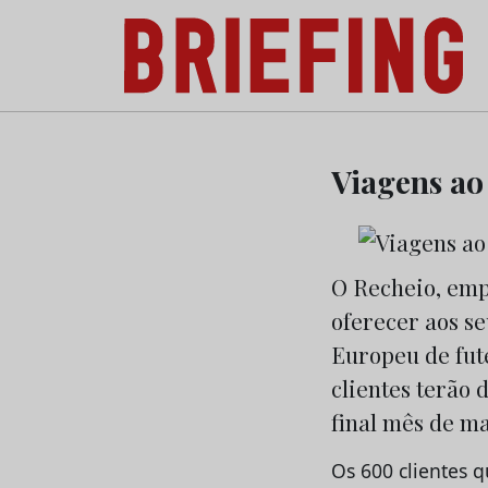
Briefing: Todas as notícias sobre os negóci
Skip
to
Viagens ao
content
O Recheio, em
oferecer aos se
Europeu de fute
clientes terão 
final mês de ma
Os 600 clientes