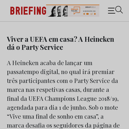
Briefing: Todas as notícias sobre os negócios do
Marketing e da Publicidade
Skip
to
Viver a UEFA em casa? A Heineken
content
dá o Party Service
A Heineken acaba de lançar um
passatempo digital, no qual irá premiar
três participantes com o Party Service da
marca nas respetivas casas, durante a
final da UEFA Champions League 2018/19,
agendada para dia 1 de junho. Sob o mote
“Vive uma final de sonho em casa”, a
marca desafia os seguidores da página de