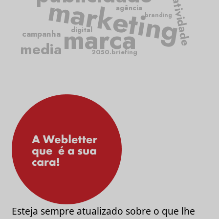
criatividade
marketing
agência
branding
marca
digital
campanha
media
2050.briefing
Esteja sempre atualizado sobre o que lhe