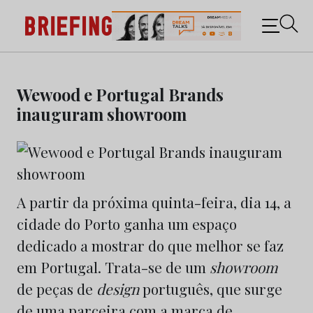
Briefing: Todas as notícias sobre os negócios do
Marketing e da Publicidade
Skip
to
Wewood e Portugal Brands
content
inauguram showroom
A partir da próxima quinta-feira, dia 14, a
cidade do Porto ganha um espaço
dedicado a mostrar do que melhor se faz
em Portugal. Trata-se de um
showroom
de peças de
design
português, que surge
de uma parceira com a marca de