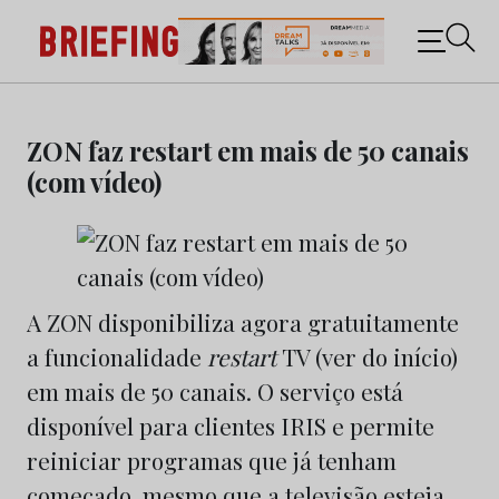
Briefing: Todas as notícias sobre os negócios do
Marketing e da Publicidade
Skip
to
ZON faz restart em mais de 50 canais
content
(com vídeo)
A ZON disponibiliza agora gratuitamente
a funcionalidade
restart
TV (ver do início)
em mais de 50 canais. O serviço está
disponível para clientes IRIS e permite
reiniciar programas que já tenham
começado, mesmo que a televisão esteja