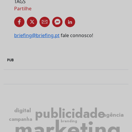
TAGS
Partilhe
briefing@briefing.pt
fale connosco!
PUB
publicidade
digital
agência
marketing
campanha
branding