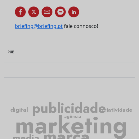
briefing@briefing.pt
fale connosco!
PUB
publicidade
digital
criatividade
marketing
agência
marca
media