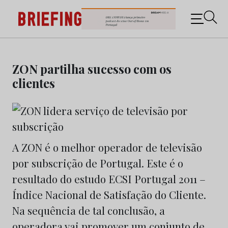
Briefing: Todas as notícias sobre os negócios do
Marketing e da Publicidade
Skip
to
ZON partilha sucesso com os
content
clientes
A ZON é o melhor operador de televisão
por subscrição de Portugal. Este é o
resultado do estudo ECSI Portugal 2011 –
Índice Nacional de Satisfação do Cliente.
Na sequência de tal conclusão, a
operadora vai promover um conjunto de