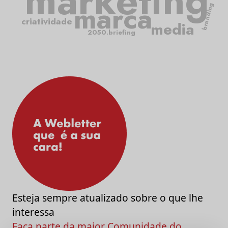
marketing
marca
branding
criatividade
media
2050.briefing
Esteja sempre atualizado sobre o que lhe
interessa
Faça parte da maior Comunidade do