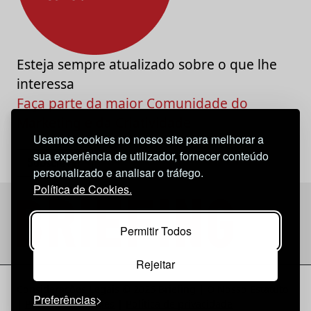
Esteja sempre atualizado sobre o que lhe
interessa
Faça parte da maior Comunidade do
Marketing e da Criatividade
Usamos cookies no nosso site para melhorar a
sua experiência de utilizador, fornecer conteúdo
personalizado e analisar o tráfego.
Política de Cookies.
Permitir Todos
Rejeitar
Considerações Legais
© 2026 Briefing |
O Nosso Estatuto
Preferências
|
Política de Cookies
|
Política de privacidade