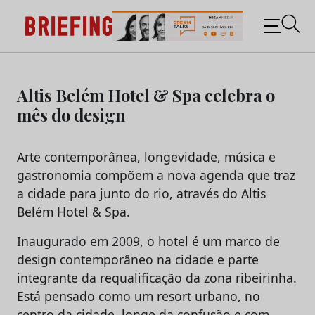
Briefing: Todas as notícias sobre os negócios do
Marketing e da Publicidade
Skip
to
Altis Belém Hotel & Spa celebra o
content
mês do design
Arte contemporânea, longevidade, música e
gastronomia compõem a nova agenda que traz
a cidade para junto do rio, através do Altis
Belém Hotel & Spa.
Inaugurado em 2009, o hotel é um marco de
design contemporâneo na cidade e parte
integrante da requalificação da zona ribeirinha.
Está pensado como um resort urbano, no
centro da cidade, longe da confusão e com