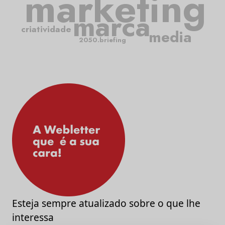
marketing
marca
criatividade
media
2050.briefing
Esteja sempre atualizado sobre o que lhe
interessa