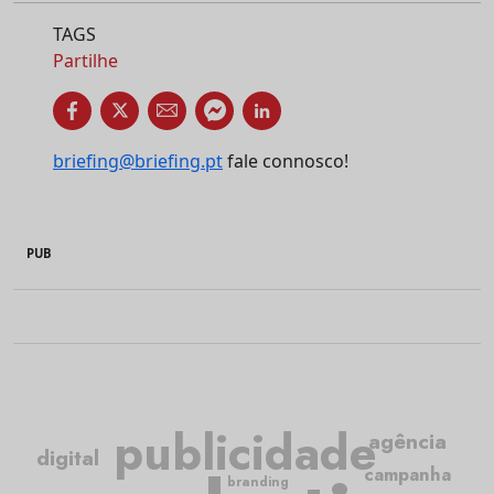
TAGS
Partilhe
briefing@briefing.pt
fale connosco!
PUB
publicidade
agência
digital
campanha
branding