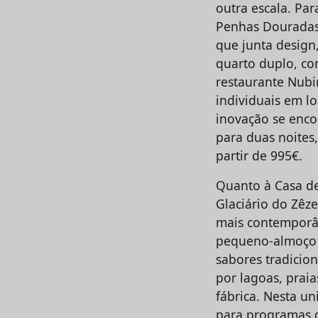
outra escala. Pa
Penhas Douradas 
que junta design
quarto duplo, co
restaurante Nubi
individuais em lo
inovação se enco
para duas noites
partir de 995€.
Quanto à Casa de
Glaciário do Zêz
mais contemporâ
pequeno-almoço e
sabores tradicio
por lagoas, praia
fábrica. Nesta u
para programas d