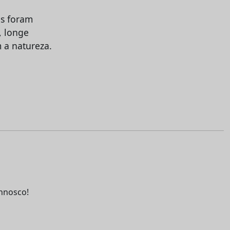
is foram
, longe
 a natureza.
nnosco!