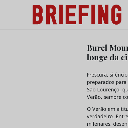
Briefing: Todas as notícias sobre os negóci
Skip
to
Burel Moun
content
longe da c
Frescura, silênci
preparados para 
São Lourenço, qu
Verão, sempre co
O Verão em altitu
verdadeiro. Entre 
milenares, desen