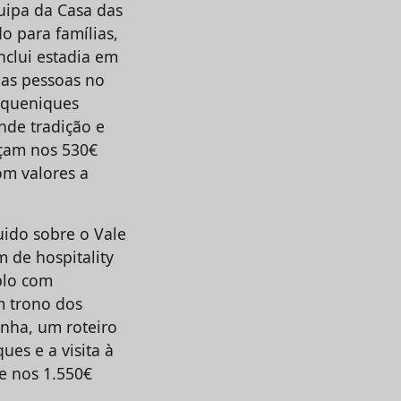
uipa da Casa das
o para famílias,
clui estadia em
uas pessoas no
iqueniques
onde tradição e
eçam nos 530€
om valores a
uido sobre o Vale
 de hospitality
plo com
m trono dos
anha, um roteiro
ues e a visita à
e nos 1.550€