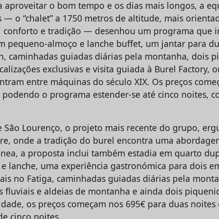
ra aproveitar o bom tempo e os dias mais longos, a eq
— o “chalet” a 1750 metros de altitude, mais orientad
, conforto e tradição — desenhou um programa que in
m pequeno-almoço e lanche buffet, um jantar para d
n, caminhadas guiadas diárias pela montanha, dois p
calizações exclusivas e visita guiada à Burel Factory, 
ntram entre máquinas do século XIX. Os preços com
, podendo o programa estender-se até cinco noites, c
 São Lourenço, o projeto mais recente do grupo, erg
ere, onde a tradição do burel encontra uma abordagem
nea, a proposta inclui também estadia em quarto du
 lanche, uma experiência gastronómica para dois e
nais no Fatiga, caminhadas guiadas diárias pela mont
s fluviais e aldeias de montanha e ainda dois piqueniq
nidade, os preços começam nos 695€ para duas noites 
e cinco noites.