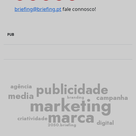
briefing@briefing.pt
fale connosco!
PUB
publicidade
agência
media
marketing
campanha
branding
marca
criatividade
digital
2050.briefing