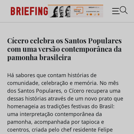
Briefing: Todas as notícias sobre os negócios do
Marketing e da Publicidade
Skip
to
Cícero celebra os Santos Populares
content
com uma versão contemporânea da
pamonha brasileira
Há sabores que contam histórias de
comunidade, celebração e memória. No mês
dos Santos Populares, o Cícero recupera uma
dessas histórias através de um novo prato que
homenageia as tradições festivas do Brasil:
uma interpretação contemporânea da
pamonha, acompanhada por tapioca e
coentros, criada pelo chef residente Felipe