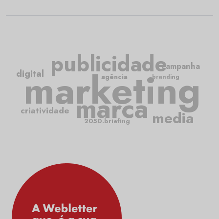
publicidade
campanha
marketing
digital
agência
branding
marca
criatividade
media
2050.briefing