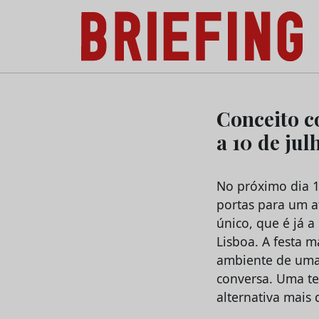
Briefing: Todas as notícias sobre os negóci
Skip
to
Conceito c
content
a 10 de jul
No próximo dia 1
portas para um a
único, que é já 
Lisboa. A festa m
ambiente de uma c
conversa. Uma te
alternativa mais 