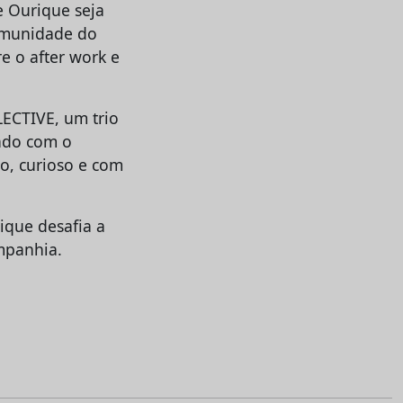
e Ourique seja
omunidade do
e o after work e
ECTIVE, um trio
hado com o
vo, curioso e com
ique desafia a
ompanhia.