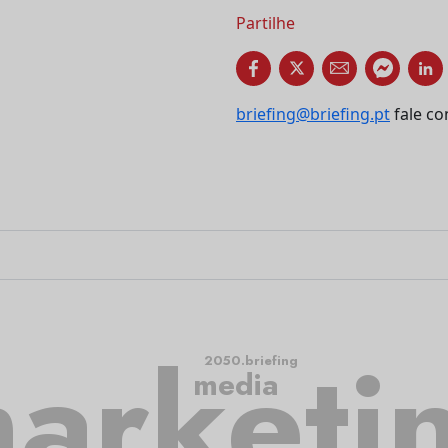
Partilhe
briefing@briefing.pt
fale co
arketi
2050.briefing
media