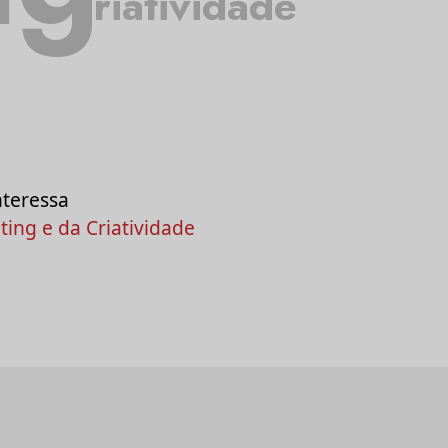
criatividade
nteressa
ing e da Criatividade