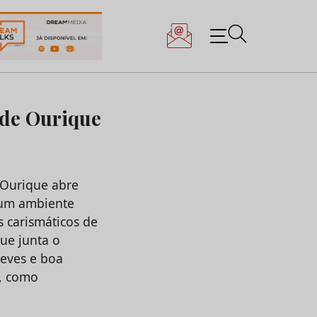
 de Ourique
 Ourique abre
 um ambiente
 carismáticos de
que junta o
leves e boa
s, como