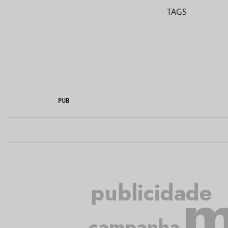
TAGS
PUB
m
publicidade
campanha