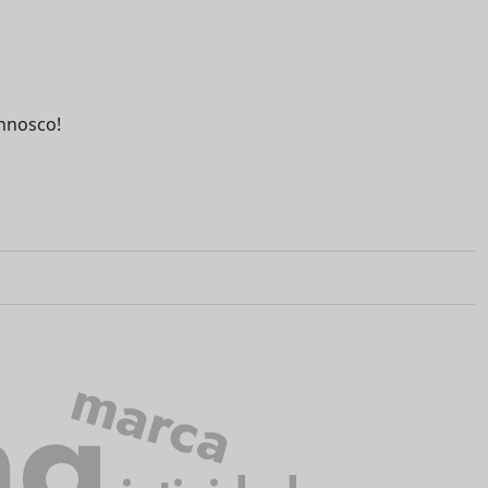
nnosco!
ng
marca