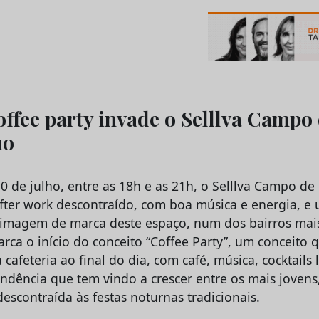
os do Marketing e da Publicidade
offee party invade o Selllva Campo
ho
0 de julho, entre as 18h e as 21h, o Selllva Campo de
fter work descontraído, com boa música e energia, e
a imagem de marca deste espaço, num dos bairros mais
arca o início do conceito “Coffee Party”, um conceito 
afeteria ao final do dia, com café, música, cocktails 
ndência que tem vindo a crescer entre os mais joven
descontraída às festas noturnas tradicionais.