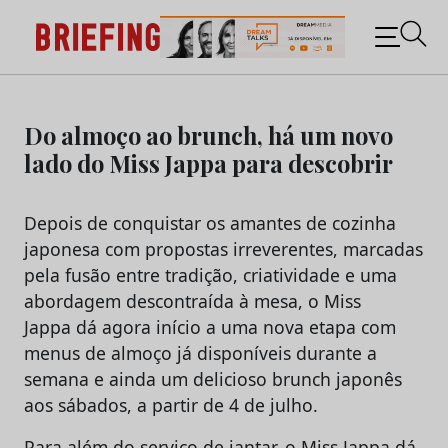
Briefing: Todas as notícias sobre os negócios do
Marketing e da Publicidade
Skip
to
Do almoço ao brunch, há um novo
content
lado do Miss Jappa para descobrir
Depois de conquistar os amantes de cozinha
japonesa com propostas irreverentes, marcadas
pela fusão entre tradição, criatividade e uma
abordagem descontraída à mesa, o Miss
Jappa dá agora início a uma nova etapa com
menus de almoço já disponíveis durante a
semana e ainda um delicioso brunch japonês
aos sábados, a partir de 4 de julho.
Para além do serviço de jantar, o Miss Jappa dá