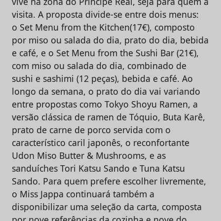
vive na zona do Príncipe Real, seja para quem a
visita. A proposta divide-se entre dois menus:
o Set Menu from the Kitchen(17€), composto
por miso ou salada do dia, prato do dia, bebida
e café, e o Set Menu from the Sushi Bar (21€),
com miso ou salada do dia, combinado de
sushi e sashimi (12 peças), bebida e café. Ao
longo da semana, o prato do dia vai variando
entre propostas como Tokyo Shoyu Ramen, a
versão clássica de ramen de Tóquio, Buta Karê,
prato de carne de porco servida com o
característico caril japonês, o reconfortante
Udon Miso Butter & Mushrooms, e as
sanduíches Tori Katsu Sando e Tuna Katsu
Sando. Para quem prefere escolher livremente,
o Miss Jappa continuará também a
disponibilizar uma seleção da carta, composta
por nove referências da cozinha e nove do