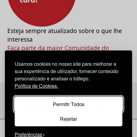
Esteja sempre atualizado sobre o que lhe
interessa
Faça parte da maior Comunidade do
Marketing e da Criatividade
Usamos cookies no nosso site para melhorar a
sua experiência de utilizador, fornecer conteúdo
personalizado e analisar o tráfego.
Política de Cookies.
Permitir Todos
Rejeitar
Considerações Legais
© 2026 Briefing |
O Nosso Estatuto
Preferências
|
Política de Cookies
|
Política de privacidade