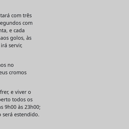
tará com três
 segundos com
nta, e cada
 aos golos, às
rá servir,
mos no
seus cromos
rer, e viver o
erto todos os
as 9h00 às 23h00;
 será estendido.