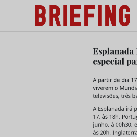
Briefing: Todas as notícias sobre os negóci
Skip
to
Esplanada 
content
especial p
A partir de dia 1
viverem o Mundia
televisões, três 
A Esplanada irá 
17, às 18h, Portu
junho, à 00h30, e
às 20h, Inglaterr