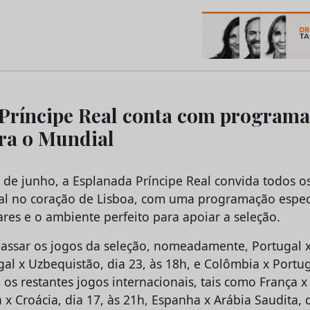
os do Marketing e da Publicidade
Príncipe Real conta com program
ara o Mundial
7 de junho, a Esplanada Príncipe Real convida todos o
l no coração de Lisboa, com uma programação especi
bares e o ambiente perfeito para apoiar a seleção.
passar os jogos da seleção, nomeadamente, Portugal 
gal x Uzbequistão, dia 23, às 18h, e Colômbia x Portug
 os restantes jogos internacionais, tais como França x
a x Croácia, dia 17, às 21h, Espanha x Arábia Saudita, d