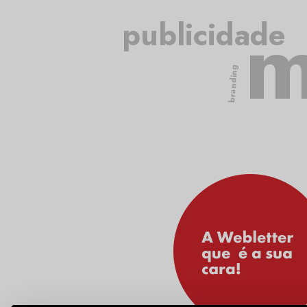
m
publicidade
branding