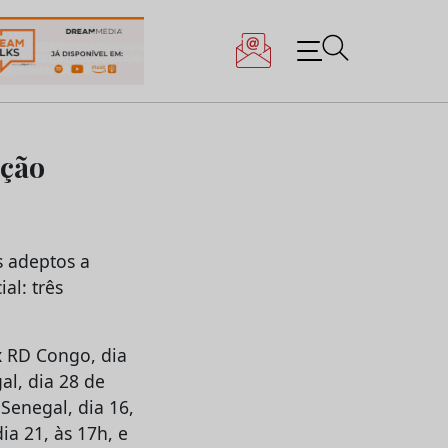
ação
s adeptos a
al: três
x RD Congo, dia
al, dia 28 de
 Senegal, dia 16,
ia 21, às 17h, e