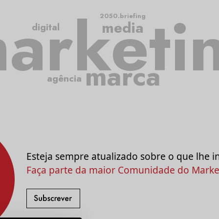
arketi
2050.briefing
media
digital
marca
agência
Esteja sempre atualizado sobre o que lhe i
Faça parte da maior Comunidade do Market