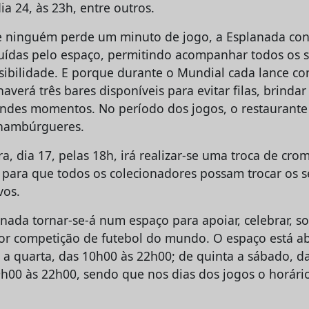
dia 24, às 23h, entre outros.
e ninguém perde um minuto de jogo, a Esplanada con
ibuídas pelo espaço, permitindo acompanhar todos os
isibilidade. E porque durante o Mundial cada lance co
verá três bares disponíveis para evitar filas, brindar
andes momentos. No período dos jogos, o restaurante i
 hambúrgueres.
ira, dia 17, pelas 18h, irá realizar-se uma troca de cro
 para que todos os colecionadores possam trocar os 
vos.
anada tornar-se-á num espaço para apoiar, celebrar, sof
r competição de futebol do mundo. O espaço está ab
 a quarta, das 10h00 às 22h00; de quinta a sábado, d
h00 às 22h00, sendo que nos dias dos jogos o horário