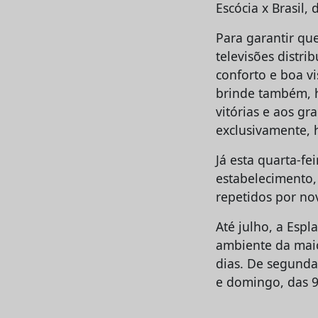
Escócia x Brasil, 
Para garantir qu
televisões distr
conforto e boa v
brinde também, ha
vitórias e aos gr
exclusivamente,
Já esta quarta-fe
estabelecimento,
repetidos por no
Até julho, a Espl
ambiente da maio
dias. De segunda
e domingo, das 9