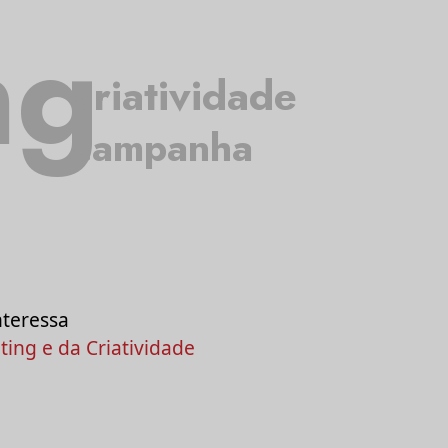
ng
criatividade
campanha
nteressa
ing e da Criatividade