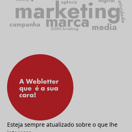
criatividade
marketing
digital
agência
marca
campanha
media
2050.briefing
Esteja sempre atualizado sobre o que lhe