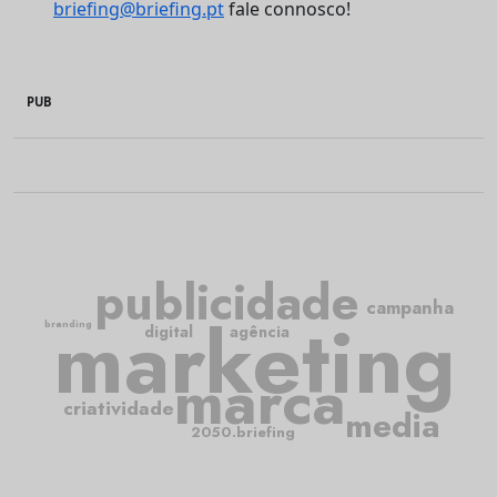
briefing@briefing.pt
fale connosco!
PUB
publicidade
campanha
marketing
branding
digital
agência
marca
criatividade
media
2050.briefing