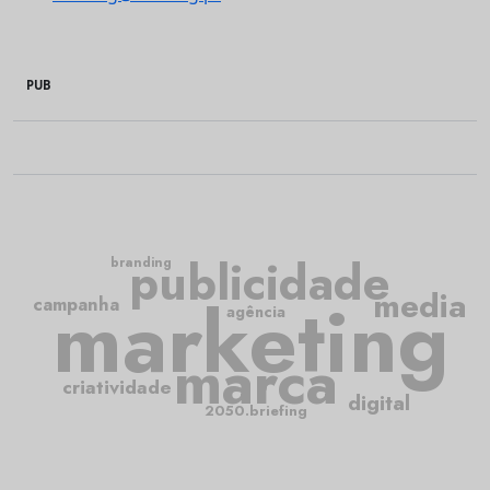
PUB
publicidade
branding
media
marketing
campanha
agência
marca
criatividade
digital
2050.briefing