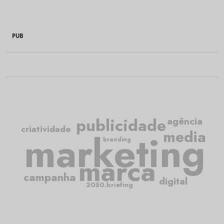
PUB
publicidade
agência
criatividade
media
marketing
branding
marca
campanha
digital
2050.briefing