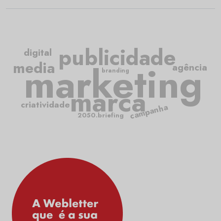
publicidade
digital
media
marketing
agência
branding
marca
criatividade
campanha
2050.briefing