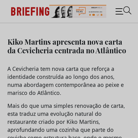
Briefing: Todas as notícias sobre os negócios do
Marketing e da Publicidade
Skip
to
Kiko Martins apresenta nova carta
content
da Cevicheria centrada no Atlântico
A Cevicheria tem nova carta que reforça a
identidade construída ao longo dos anos,
numa abordagem contemporânea ao peixe e
marisco do Atlântico.
Mais do que uma simples renovação de carta,
esta traduz uma evolução natural do
restaurante criado por Kiko Martins,
aprofundando uma cozinha que parte do
ceviche como estrutura base, onde o mesmo