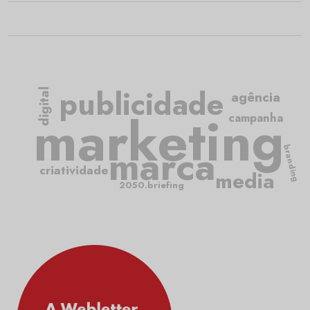
publicidade
digital
agência
marketing
campanha
marca
branding
criatividade
media
2050.briefing