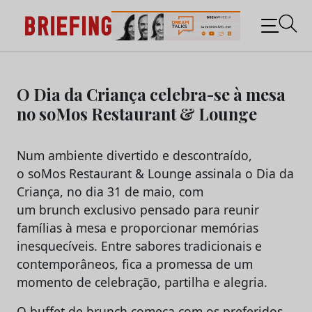
Briefing: Todas as notícias sobre os negócios do
Marketing e da Publicidade
Skip
to
O Dia da Criança celebra-se à mesa
content
no soMos Restaurant & Lounge
Num ambiente divertido e descontraído,
o soMos Restaurant & Lounge assinala o Dia da
Criança, no dia 31 de maio, com
um brunch exclusivo pensado para reunir
famílias à mesa e proporcionar memórias
inesquecíveis. Entre sabores tradicionais e
contemporâneos, fica a promessa de um
momento de celebração, partilha e alegria.
O buffet de brunch começa com os preferidos