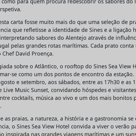
z como para quem procura redescobrir os sabores do l
spetiva.
sta carta fosse muito mais do que uma seleção de pr
ncia que refletisse a identidade de Sines e a ligação h
interpretando sabores do Alentejo através de influên
gal pelas grandes rotas marítimas. Cada prato cont
o Chef David Proença.
giada sobre o Atlântico, o rooftop do Sines Sea View H
rmar-se como um dos pontos de encontro da estação.
agosto e setembro, aos sábados, entre as 17h30 e as 
e Live Music Sunset, convidando hóspedes e visitant
entre cocktails, música ao vivo e um dos mais bonitos 
.
 as praias, a natureza, a história e a gastronomia se
cia, o Sines Sea View Hotel convida a viver o verão pa
ão inspirada nas grandes viagens marítimas e um suns