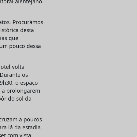
itoral alentejano
atos. Procurámos
istórica desta
cias que
a um pouco dessa
otel volta
 Durante os
19h30, o espaço
es a prolongarem
pôr do sol da
 cruzam a poucos
ra lá da estadia.
et com vista