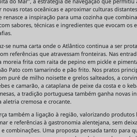
Volta do Mar”, a estratégia de navegação que permiti
r novas rotas oceânicas e aproximar culturas distante
 renasce a inspiração para uma cozinha que combin
 com sabores, técnicas e ingredientes que evocam os 
fias.
uz-se numa carta onde o Atlântico continua a ser prot
 com referências que atravessam fronteiras. Nas entra
 moreia frita com raita de pepino em pickle e piment
lhão Pato com tamarindo e pão frito. Nos pratos princ
om puré de milho noisette e grelos salteados, a corv
bes e camarão, a cataplana de peixe da costa e o ke
mesas, a tradição portuguesa também ganha novas in
 aletria cremosa e crocante.
rça também a ligação à região, valorizando produtos l
mar e referências à gastronomia alentejana, sem deixa
s e combinações. Uma proposta pensada tanto para qu