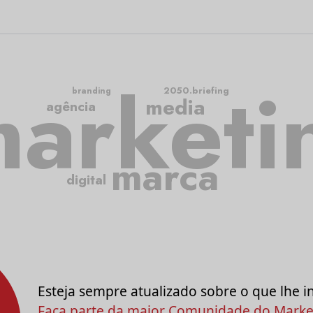
arketi
2050.briefing
branding
media
agência
marca
digital
Esteja sempre atualizado sobre o que lhe i
Faça parte da maior Comunidade do Market