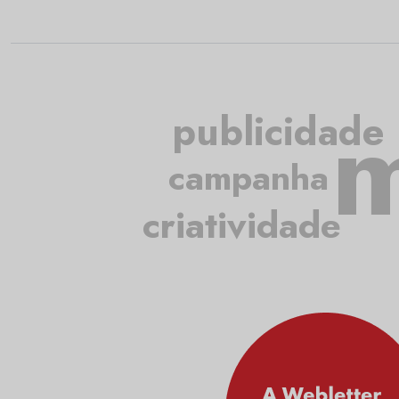
m
publicidade
campanha
criatividade