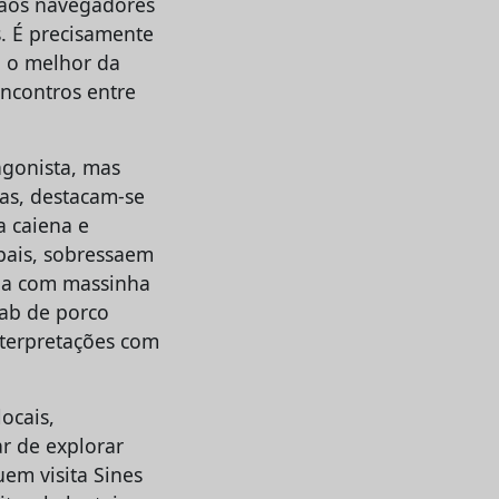
u aos navegadores
s. É precisamente
a o melhor da
encontros entre
agonista, mas
das, destacam-se
a caiena e
ipais, sobressaem
ina com massinha
bab de porco
terpretações com
ocais,
r de explorar
em visita Sines