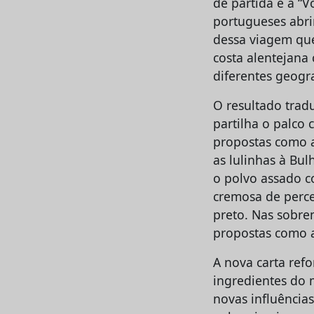
de partida é a “
portugueses abri
dessa viagem que
costa alentejana
diferentes geogra
O resultado trad
partilha o palco
propostas como a
as lulinhas à Bu
o polvo assado c
cremosa de perce
preto. Nas sobre
propostas como a
A nova carta refo
ingredientes do 
novas influência