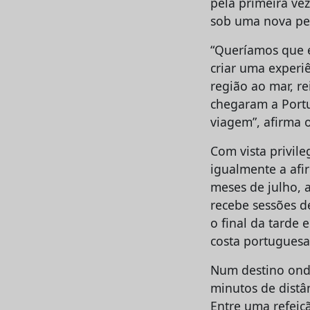
pela primeira ve
sob uma nova per
“Queríamos que e
criar uma experiê
região ao mar, re
chegaram a Portu
viagem”, afirma 
Com vista privile
igualmente a afi
meses de julho, 
recebe sessões d
o final da tarde 
costa portuguesa
Num destino onde
minutos de distân
Entre uma refeiç