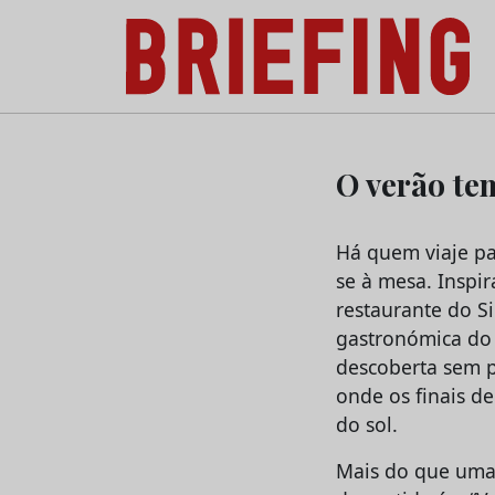
Briefing: Todas as notícias sobre os negóci
Skip
to
O verão te
content
Há quem viaje pa
se à mesa. Inspi
restaurante do S
gastronómica do 
descoberta sem pr
onde os finais d
do sol.
Mais do que uma 