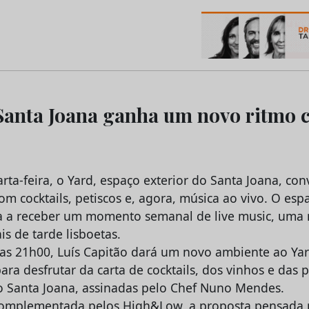
os do Marketing e da Publicidade
Santa Joana ganha um novo ritmo
arta-feira, o Yard, espaço exterior do Santa Joana, co
com cocktails, petiscos e, agora, música ao vivo. O esp
a a receber um momento semanal de live music, uma
is de tarde lisboetas.
 as 21h00, Luís Capitão dará um novo ambiente ao Yar
ara desfrutar da carta de cocktails, dos vinhos e das 
 Santa Joana, assinadas pelo Chef Nuno Mendes.
 complementada pelos High&Low, a proposta pensada