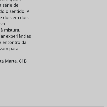
a série de
o o sentido. A
De dois em dois
ova
à mistura.
ar experiências
e encontro da
uzam para
ta Marta, 61B,