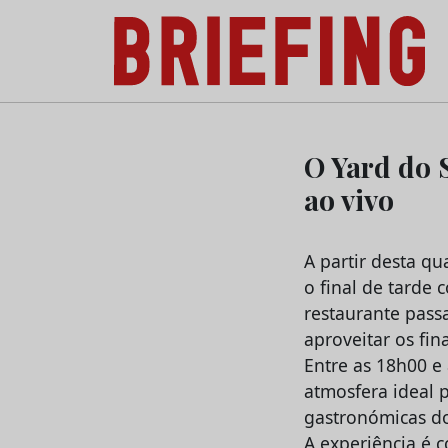
Briefing: Todas as notícias sobre os negóci
Skip
to
O Yard do 
content
ao vivo
A partir desta qu
o final de tarde 
restaurante pass
aproveitar os fina
Entre as 18h00 e
atmosfera ideal p
gastronómicas do
A experiência é