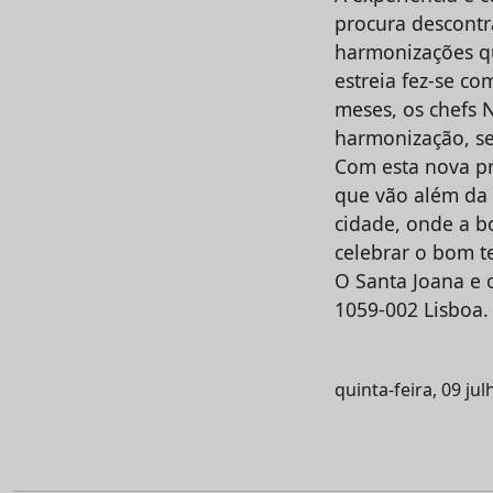
procura descontra
harmonizações qu
estreia fez-se co
meses, os chefs
harmonização, s
Com esta nova pr
que vão além da 
cidade, onde a b
celebrar o bom t
O Santa Joana e 
1059-002 Lisboa.
quinta-feira, 09 ju