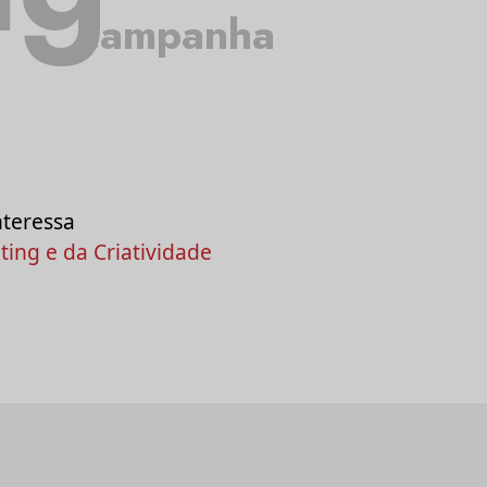
campanha
nteressa
ing e da Criatividade