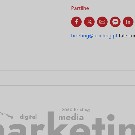
Partilhe
briefing@briefing.pt
fale co
arketi
2050.briefing
randing
media
digital