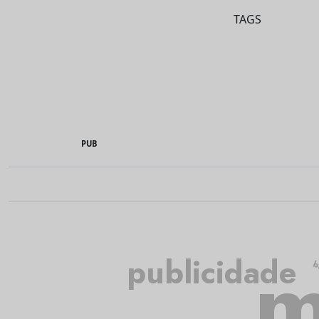
TAGS
PUB
m
publicidade
b