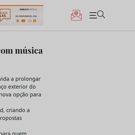
 com música
nvida a prolongar
aço exterior do
 nova opção para
d, criando a
propostas
 para quem