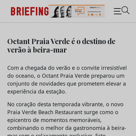
Briefing: Todas as notícias sobre os negócios do
Marketing e da Publicidade
Skip
to
Octant Praia Verde é o destino de
content
verão à beira-mar
Com a chegada do verão e o convite irresistível
do oceano, o Octant Praia Verde preparou um
conjunto de novidades que prometem elevar a
experiência da estação.
No coração desta temporada vibrante, o novo
Praia Verde Beach Restaurant surge como o
epicentro de momentos memoráveis,
combinando o melhor da gastronomia à beira-
mar com o relaxamento exclusivo. Este