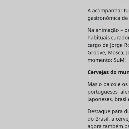
A acompanhar tud
gastronómica de 
Na animação – pa
habituais curador
cargo de Jorge R
Groove, Mosca, J
momento: SuM!
Cervejas do mu
Mas o palco e os
portugueses, alem
japoneses, brasil
Destaque para du
do Brasil, a cerv
agora também par