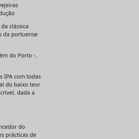
ejeiras
odução
da clássica
as da portuense
ém do Porto -,
as IPA com todas
al do baixo teor
crível, dada a
encedor do
s prácticas de