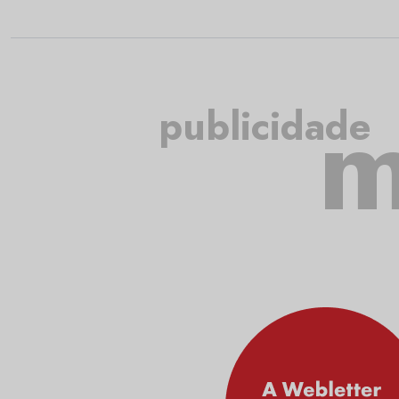
m
publicidade