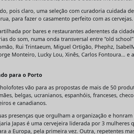
o, pois claro, uma seleção com curadoria cuidada de
rua, para fazer o casamento perfeito com as cervejas.
rtilhada por bares e restaurantes aderentes da cidade
ias do som, numa onda transversal entre “old school” 
omão, Rui Trintaeum, Miguel Ortigão, Phephz, Isabel
orge Monteiro, Lucky Lou, Xinês, Carlos Fontoura… e 
ndo para o Porto
 holofotes vão para as propostas de mais de 50 produ
ães, belgas, ucranianos, espanhóis, franceses, checos
eiros e canadianos.
as presenças que orgulham a organização e honram o
ejaria Japas é uma cervejeira liderada por 3 mulheres
a a Europa, pela primeira vez. Outra, repetentes m