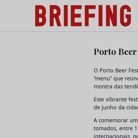
Briefing: Todas as notícias sobre os negóci
Skip
to
Porto Beer 
content
O Porto Beer Fes
“menu” que reúne
montra das tendê
Este vibrante fe
de junho da cidad
A comemorar uma d
tomados, entre 17
internacionais, 