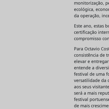
monitorização, 
ecológica, econom
da operação, in
Este ano, estas b
certificação int
compromisso com
Para Octavio Cost
consistência de 
elevar e entrega
entende a divers
festival de uma 
versatilidade da 
aos seus visitan
será a mais repu
festival portuens
de mais crescime