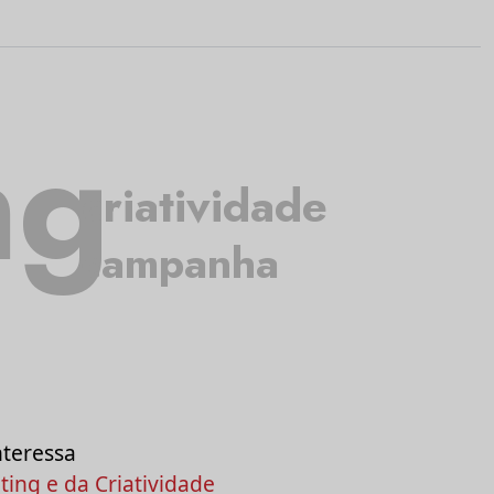
ng
criatividade
campanha
nteressa
ing e da Criatividade