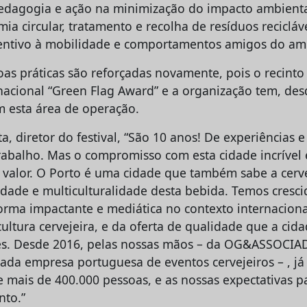
pedagogia e ação na minimização do impacto ambient
ia circular, tratamento e recolha de resíduos recicláv
centivo à mobilidade e comportamentos amigos do am
oas práticas são reforçadas novamente, pois o recinto
ernacional “Green Flag Award” e a organização tem, d
 esta área de operação.
a, diretor do festival, “São 10 anos! De experiências 
trabalho. Mas o compromisso com esta cidade incrível
r valor. O Porto é uma cidade que também sabe a cerv
idade e multiculturalidade desta bebida. Temos cresci
forma impactante e mediática no contexto internacion
cultura cervejeira, e da oferta de qualidade que a ci
tes. Desde 2016, pelas nossas mãos – da OG&ASSOCIA
tada empresa portuguesa de eventos cervejeiros – , j
e mais de 400.000 pessoas, e as nossas expectativas p
nto.”