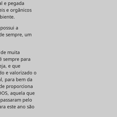
al e pegada
eis e orgânicos
biente.
 possui a
esde sempre, um
e de muita
 é sempre para
eja, e que
do e valorizado o
al, para bem da
dade proporciona
DOS, aquela que
á passaram pelo
ara este ano são