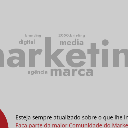
arketi
2050.briefing
branding
media
digital
marca
agência
Esteja sempre atualizado sobre o que lhe i
Faça parte da maior Comunidade do Market