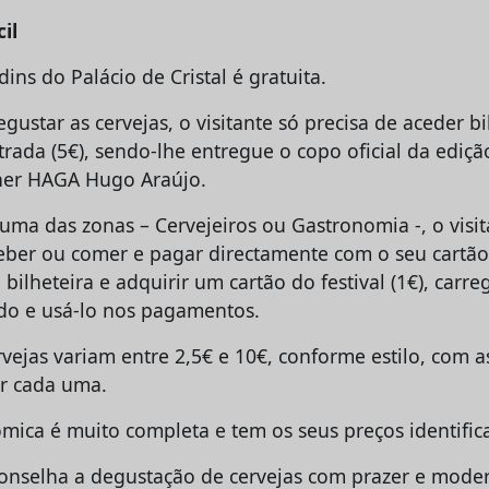
il
dins do Palácio de Cristal é gratuita.
egustar as cervejas, o visitante só precisa de aceder bi
trada (5€), sendo-lhe entregue o copo oficial da ediç
ner HAGA Hugo Araújo.
uma das zonas – Cervejeiros ou Gastronomia -, o visi
eber ou comer e pagar directamente com o seu cartão
à bilheteira e adquirir um cartão do festival (1€), carr
do e usá-lo nos pagamentos.
vejas variam entre 2,5€ e 10€, conforme estilo, com a
or cada uma.
ómica é muito completa e tem os seus preços identifi
onselha a degustação de cervejas com prazer e mode