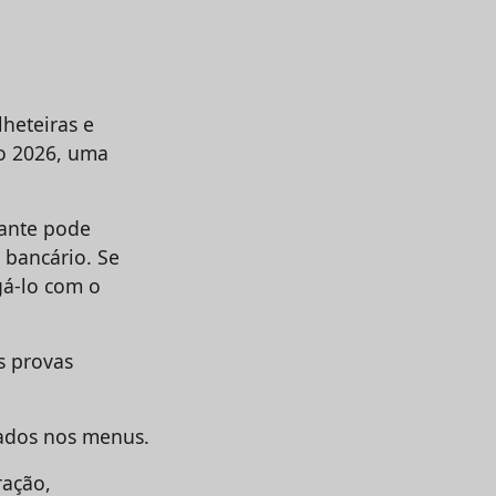
lheteiras e
ão 2026, uma
tante pode
 bancário. Se
egá-lo com o
s provas
cados nos menus.
ração,