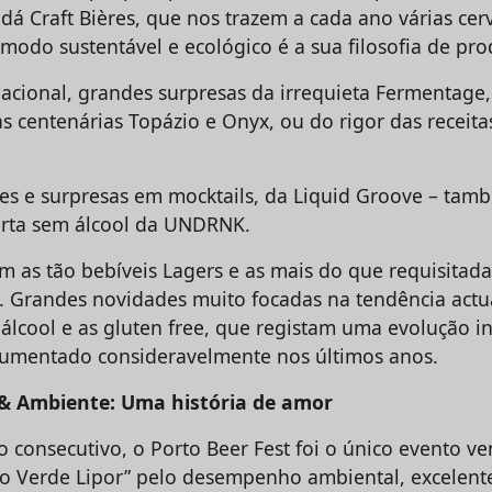
á Craft Bières, que nos trazem a cada ano várias cerv
 modo sustentável e ecológico é a sua filosofia de pr
acional, grandes surpresas da irrequieta Fermentage, 
as centenárias Topázio e Onyx, ou do rigor das receit
s e surpresas em mocktails, da Liquid Groove – tamb
ferta sem álcool da UNDRNK.
am as tão bebíveis Lagers e as mais do que requisitad
s. Grandes novidades muito focadas na tendência actu
álcool e as gluten free, que registam uma evolução in
aumentado consideravelmente nos últimos anos.
 & Ambiente: Uma história de amor
 consecutivo, o Porto Beer Fest foi o único evento v
o Verde Lipor” pelo desempenho ambiental, excelente