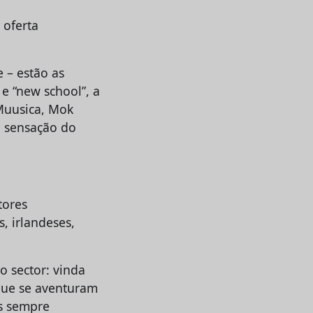
 oferta
 – estão as
e “new school”, a
Muusica, Mok
a sensação do
tores
, irlandeses,
 sector: vinda
 que se aventuram
as sempre