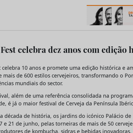
os do Marketing e da Publicidade
Fest celebra dez anos com edição h
t celebra 10 anos e promete uma edição histórica e 
 mais de 600 estilos cervejeiros, transformando o P
ncias mundiais do sector.
stival, além de uma referência consolidada na progra
e, é já o maior festival de Cerveja da Península Ibéric
écada de história, os jardins do icónico Palácio de 
 e 21 de junho, pelas torneiras de mais de 50 cerveje
produtores de kombucha, sidras e bebidas inovadoras.