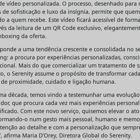
 vídeo personalizada. O processo, desenhado para 
 de sofisticação e luxo da insígnia, permite que quem
o a quem recebe. Este vídeo ficará acessível de form
avés da leitura de um QR Code exclusivo, elegantemen
nboxing da oferta.
responde a uma tendência crescente e consolidada no 
ing: a procura por experiências personalizadas, consc
ional. Mais do que comercializar um tratamento de 
o, o Serenity assume o propósito de transformar cad
o de proximidade, cuidado e ligação humana.
ima década, temos vindo a testemunhar uma evolução
idor, que procura cada vez mais experiências personal
ificado. Com este novo serviço, quisemos elevar o ato
sformando-o num gesto mais pessoal, humano e memor
tenção ao detalhe e com a personalização que sempr
, afirma Maria D’Orey, Diretora Global do Serenity.