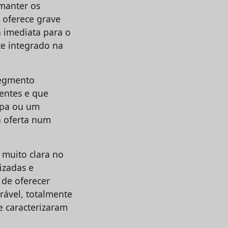
manter os
 oferece grave
a imediata para o
te integrado na
segmento
ientes e que
spa ou um
a oferta num
 muito clara no
izadas e
 de oferecer
ável, totalmente
e caracterizaram