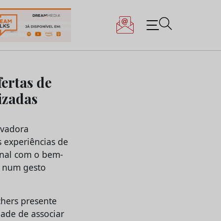
fertas de
izadas
ovadora
 experiências de
onal com o bem-
, num gesto
chers presente
dade de associar