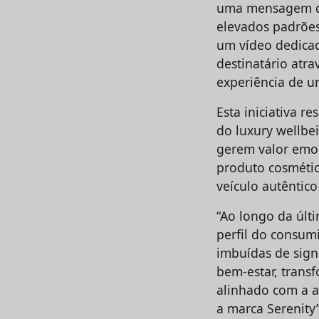
uma mensagem de
elevados padrões
um vídeo dedicad
destinatário atr
experiência de u
Esta iniciativa 
do luxury wellbe
gerem valor emoc
produto cosmétic
veículo autêntic
“Ao longo da últ
perfil do consum
imbuídas de sign
bem-estar, tran
alinhado com a a
a marca Serenity”