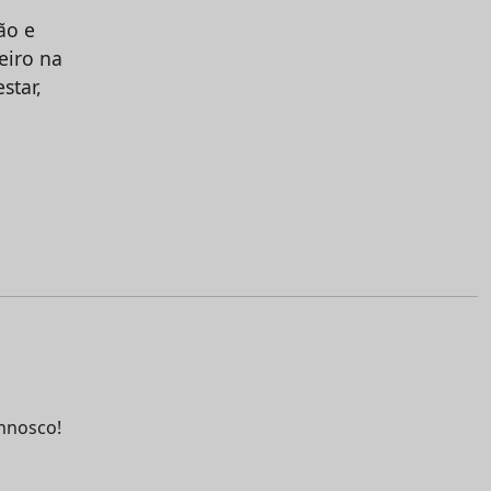
ão e
eiro na
star,
nnosco!