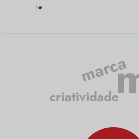
PUB
m
marca
criatividade