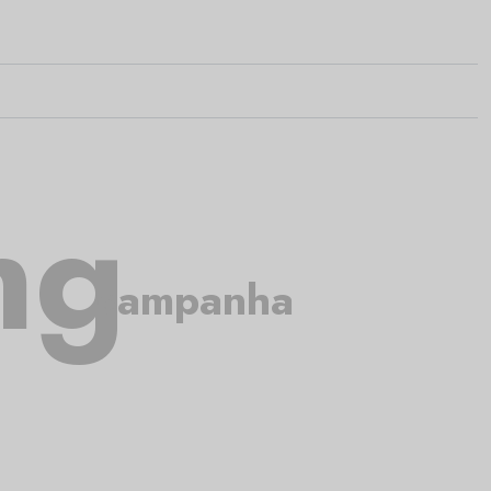
ng
campanha