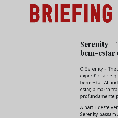
Briefing: Todas as notícias sobre os negóci
Skip
to
Serenity – 
content
bem-estar 
O Serenity – The
experiência de g
bem-estar. Alian
estar, a marca t
profundamente p
A partir deste ve
Serenity passam a