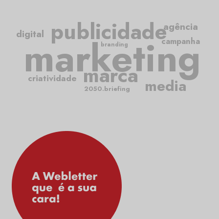
publicidade
agência
digital
marketing
campanha
branding
marca
criatividade
media
2050.briefing