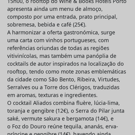
15h00, o rooftop do Wine & Books Hotels Porto
apresenta ainda um menu de almoço,
composto por uma entrada, prato principal,
sobremesa, bebida e café (25€).
A harmonizar a oferta gastronómica, surge
uma carta com vinhos portugueses, com
referências oriundas de todas as regiões
vitivinícolas, mas também uma panóplia de
cocktails de autor inspirados na localização do
rooftop, tendo como mote zonas emblemáticas
da cidade como São Bento, Ribeira, Virtudes,
Serralves ou a Torre dos Clérigos, traduzidas
em aromas, texturas e ingredientes.
O cocktail Aliados combina fluère, lúcia-lima,
toranja e gengibre (12€), o Serra do Pilar junta
saké, vermute sakura e bergamota (14€), e
o Foz do Douro reúne tequila, ananás, erva-
príncipe e gengibre (14€), havendo ainda