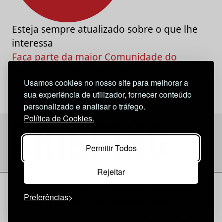
Esteja sempre atualizado sobre o que lhe
interessa
Faça parte da maior Comunidade do
Marketing e da Criatividade
Usamos cookies no nosso site para melhorar a
sua experiência de utilizador, fornecer conteúdo
personalizado e analisar o tráfego.
Política de Cookies.
Permitir Todos
Rejeitar
Considerações Legais
© 2026 Briefing |
O Nosso Estatuto
Preferências
|
Política de Cookies
|
Política de privacidade