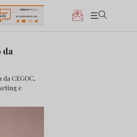
o da
on da CEGOC,
keting e