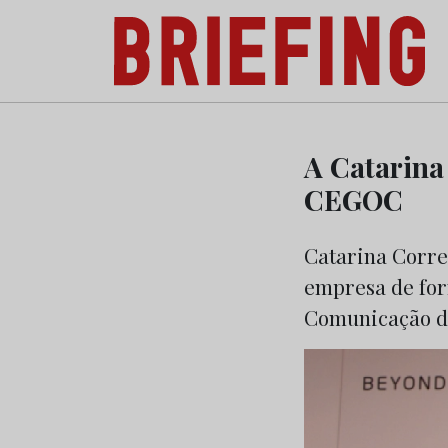
Briefing: Todas as notícias sobre os negóci
Skip
to
A Catarina
content
CEGOC
Catarina Corre
empresa de for
Comunicação d