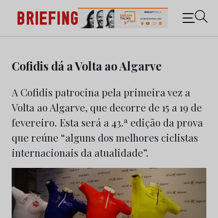
Briefing: Todas as notícias sobre os negócios do
Marketing e da Publicidade
Skip
to
Cofidis dá a Volta ao Algarve
content
A Cofidis patrocina pela primeira vez a
Volta ao Algarve, que decorre de 15 a 19 de
fevereiro. Esta será a 43.ª edição da prova
que reúne “alguns dos melhores ciclistas
internacionais da atualidade”.