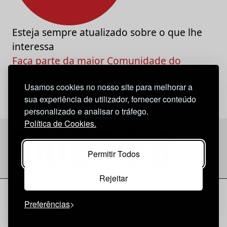
Esteja sempre atualizado sobre o que lhe
interessa
Faça parte da maior Comunidade do
Marketing e da Criatividade
Usamos cookies no nosso site para melhorar a
sua experiência de utilizador, fornecer conteúdo
personalizado e analisar o tráfego.
Política de Cookies.
Permitir Todos
Rejeitar
Considerações Legais
© 2026 Briefing |
O Nosso Estatuto
Preferências
|
Política de Cookies
|
Política de privacidade