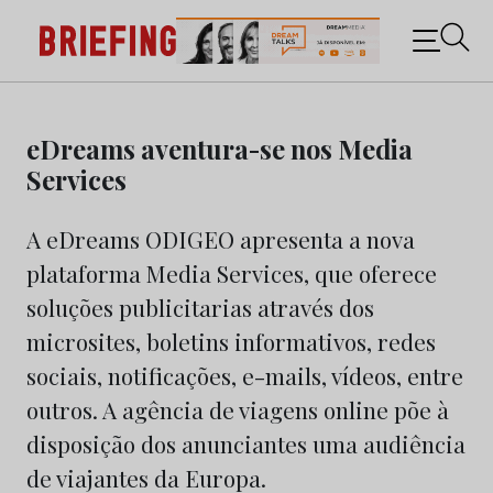
Briefing: Todas as notícias sobre os negócios do
Marketing e da Publicidade
Skip
to
eDreams aventura-se nos Media
content
Services
A eDreams ODIGEO apresenta a nova
plataforma Media Services, que oferece
soluções publicitarias através dos
microsites, boletins informativos, redes
sociais, notificações, e-mails, vídeos, entre
outros. A agência de viagens online põe à
disposição dos anunciantes uma audiência
de viajantes da Europa.