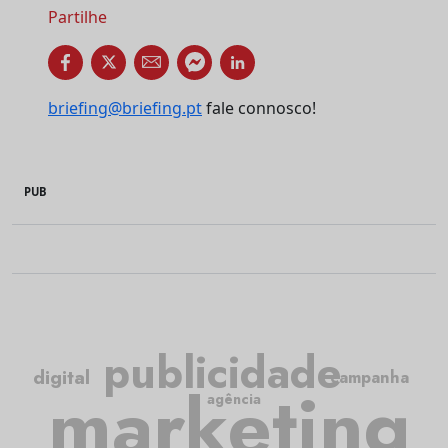
Partilhe
briefing@briefing.pt
fale connosco!
PUB
publicidade
digital
campanha
marketing
agência