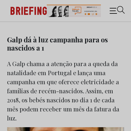
Briefing: Todas as notícias sobre os negócios do
Marketing e da Publicidade
Skip
to
Galp dá à luz campanha para os
content
nascidos a 1
A Galp chama a atenção para a queda da
natalidade em Portugal e lança uma
campanha em que oferece eletricidade a
famílias de recém-nascidos. Assim, em
2018, os bebés nascidos no dia 1 de cada
mês podem receber um mês da fatura da
luz.