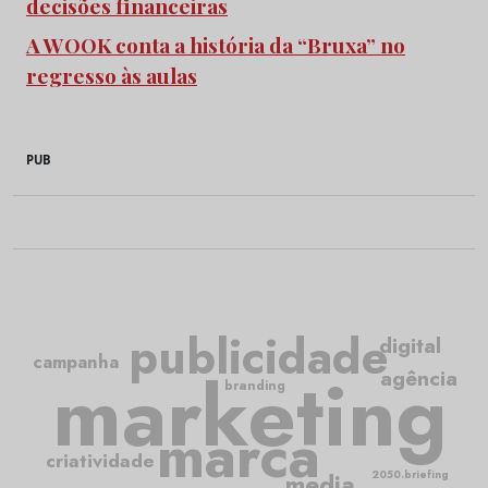
decisões financeiras
A WOOK conta a história da “Bruxa” no
regresso às aulas
PUB
publicidade
digital
campanha
marketing
agência
branding
marca
criatividade
2050.briefing
media