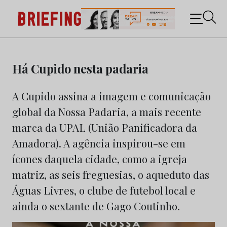
Briefing: Todas as notícias sobre os negócios do
Marketing e da Publicidade
Skip
to
Há Cupido nesta padaria
content
A Cupido assina a imagem e comunicação
global da Nossa Padaria, a mais recente
marca da UPAL (União Panificadora da
Amadora). A agência inspirou-se em
ícones daquela cidade, como a igreja
matriz, as seis freguesias, o aqueduto das
Águas Livres, o clube de futebol local e
ainda o sextante de Gago Coutinho.