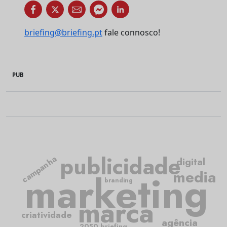
briefing@briefing.pt
fale connosco!
PUB
publicidade
campanha
digital
media
marketing
branding
marca
criatividade
agência
2050.briefing