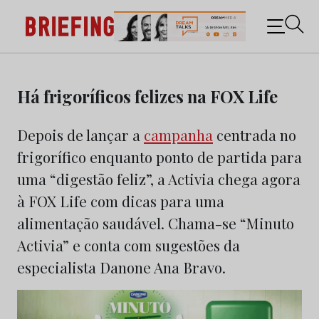
Briefing: Todas as notícias sobre os negócios do
Marketing e da Publicidade
Skip
to
Há frigoríficos felizes na FOX Life
content
Depois de lançar a
campanha
centrada no
frigorífico enquanto ponto de partida para
uma “digestão feliz”, a Activia chega agora
à FOX Life com dicas para uma
alimentação saudável. Chama-se “Minuto
Activia” e conta com sugestões da
especialista Danone Ana Bravo.