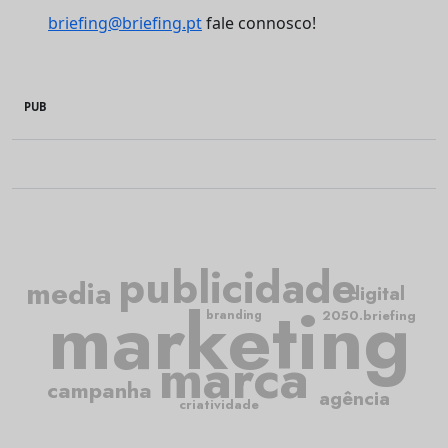
briefing@briefing.pt
fale connosco!
PUB
publicidade
media
digital
marketing
2050.briefing
branding
marca
campanha
agência
criatividade