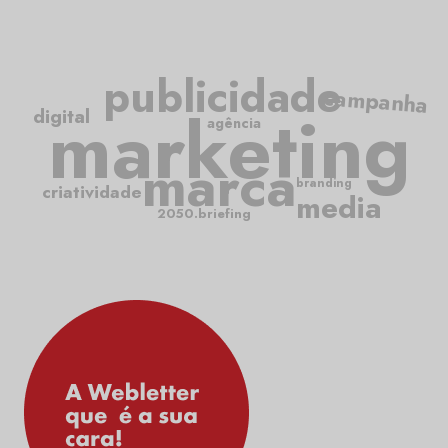
publicidade
campanha
marketing
digital
agência
marca
branding
criatividade
media
2050.briefing