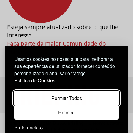
Esteja sempre atualizado sobre o que lhe
interessa
Faça parte da maior Comunidade do
Marketing e da Criatividade
Usamos cookies no nosso site para melhorar a
sua experiência de utilizador, fornecer conteúdo
personalizado e analisar o tráfego.
Política de Cookies.
Permitir Todos
Rejeitar
Considerações Legais
© 2026 Briefing |
O Nosso Estatuto
Preferências
|
Política de Cookies
|
Política de privacidade