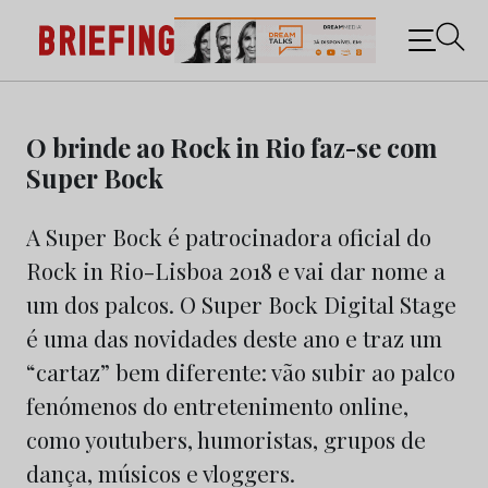
Briefing: Todas as notícias sobre os negócios do
Marketing e da Publicidade
Skip
to
O brinde ao Rock in Rio faz-se com
content
Super Bock
A Super Bock é patrocinadora oficial do
Rock in Rio-Lisboa 2018 e vai dar nome a
um dos palcos. O Super Bock Digital Stage
é uma das novidades deste ano e traz um
“cartaz” bem diferente: vão subir ao palco
fenómenos do entretenimento online,
como youtubers, humoristas, grupos de
dança, músicos e vloggers.