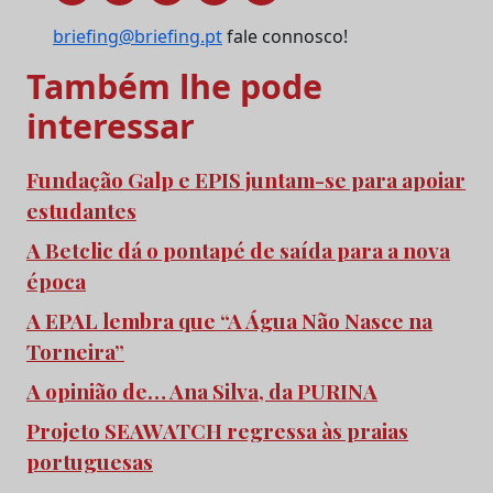
briefing@briefing.pt
fale connosco!
Também lhe pode
interessar
Fundação Galp e EPIS juntam-se para apoiar
estudantes
A Betclic dá o pontapé de saída para a nova
época
A EPAL lembra que “A Água Não Nasce na
Torneira”
A opinião de… Ana Silva, da PURINA
Projeto SEAWATCH regressa às praias
portuguesas