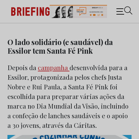
Briefing: Todas as notícias sobre os negócios do
Marketing e da Publicidade
Skip
to
O lado solidário (e saudável) da
content
Essilor tem Santa Fé Pink
Depois da
campanha
desenvolvida para a
Essilor, protagonizada pelos chefs Justa
Nobre e Rui Paula, a Santa Fé Pink foi
escolhida para preparar várias ações da
marca no Dia Mundial da Visão, incluindo
a confeção de lanches saudáveis e o apoio
a 30 jovens, através da Cáritas.