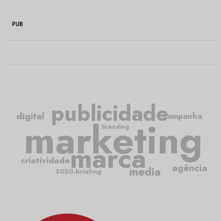
PUB
publicidade
digital
campanha
marketing
branding
marca
criatividade
agência
media
2050.briefing