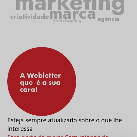
marketing
marca
criatividade
agência
2050.briefing
Esteja sempre atualizado sobre o que lhe
interessa