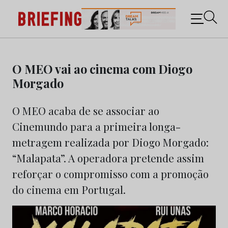
Briefing: Todas as notícias sobre os negócios do
Marketing e da Publicidade
Skip
to
O MEO vai ao cinema com Diogo
content
Morgado
O MEO acaba de se associar ao
Cinemundo para a primeira longa-
metragem realizada por Diogo Morgado:
“Malapata”. A operadora pretende assim
reforçar o compromisso com a promoção
do cinema em Portugal.