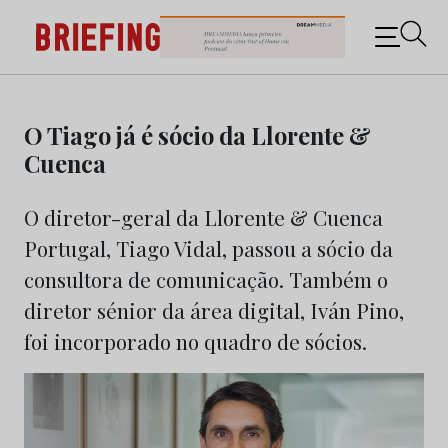
Briefing: Todas as notícias sobre os negócios do
Marketing e da Publicidade
Skip
to
O Tiago já é sócio da Llorente &
content
Cuenca
O diretor-geral da Llorente & Cuenca
Portugal, Tiago Vidal, passou a sócio da
consultora de comunicação. Também o
diretor sénior da área digital, Iván Pino,
foi incorporado no quadro de sócios.