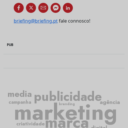
briefing@briefing.pt
fale connosco!
PUB
publicidade
media
marketing
agência
campanha
branding
marca
criatividade
digital