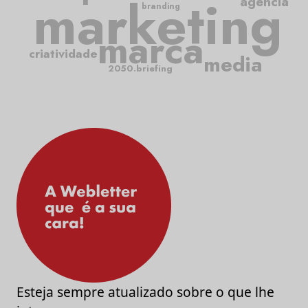
marketing
agência
branding
marca
criatividade
media
2050.briefing
Esteja sempre atualizado sobre o que lhe