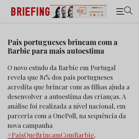
Briefing: Todas as notícias sobre os negócios do
Marketing e da Publicidade
Skip
to
Pais portugueses brincam com a
content
Barbie para mais autoestima
O novo estudo da Barbie em Portugal
revela que 81% dos pais portugueses
acredita que brincar com as filhas ajuda a
desenvolver a autoestima das crianças. A
análise foi realizada a nível nacional, em
parceria com a OnePoll, na sequência da
nova campanha
#PaisQueBrincamComBarbie
.