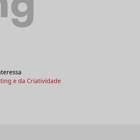
ng
nteressa
ing e da Criatividade