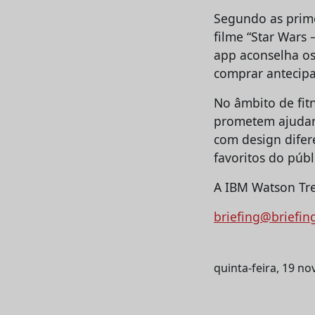
Segundo as prime
filme “Star Wars
app aconselha os 
comprar antecip
No âmbito de fit
prometem ajudar 
com design difere
favoritos do púb
A IBM Watson Tre
briefing@briefin
quinta-feira, 19 n