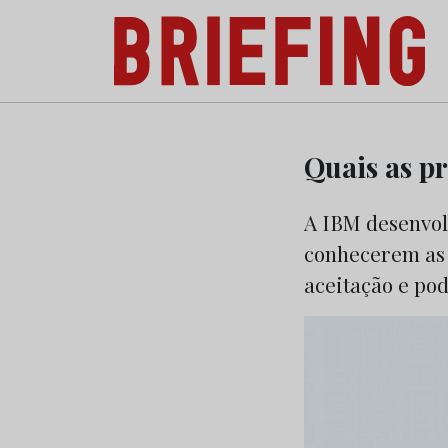
Briefing: Todas as notícias sobre os negóci
Skip
to
Quais as p
content
A IBM desenvol
conhecerem as 
aceitação e pod