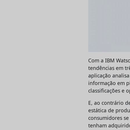
Com a IBM Watson
tendências em trê
aplicação analis
informação em pla
classificações e o
E, ao contrário d
estática de prod
consumidores se 
tenham adquirido