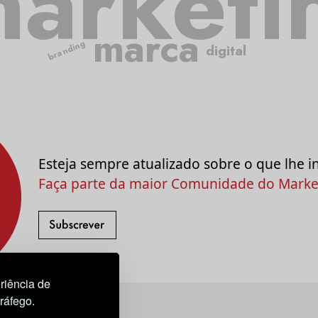
arketi
marca
branding
digital
Esteja sempre atualizado sobre o que lhe i
Faça parte da maior Comunidade do Market
riência de
tráfego.