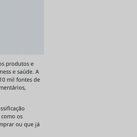
os produtos e
tness e saúde. A
10 mil fontes de
omentários,
ssificação
a como os
mprar ou que já