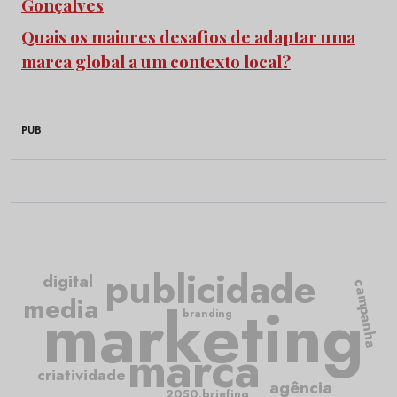
Gonçalves
Quais os maiores desafios de adaptar uma
marca global a um contexto local?
PUB
publicidade
digital
campanha
media
marketing
branding
marca
criatividade
agência
2050.briefing