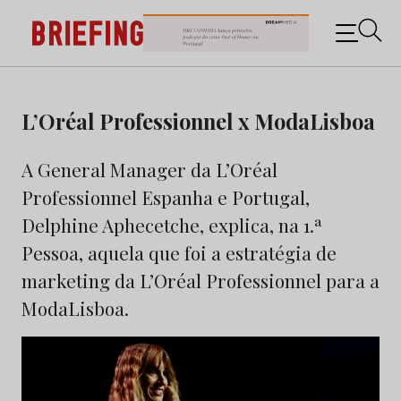
Briefing: Todas as notícias sobre os negócios do
Marketing e da Publicidade
Skip
to
L’Oréal Professionnel x ModaLisboa
content
A General Manager da L’Oréal
Professionnel Espanha e Portugal,
Delphine Aphecetche, explica, na 1.ª
Pessoa, aquela que foi a estratégia de
marketing da L’Oréal Professionnel para a
ModaLisboa.