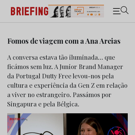
Briefing: Todas as notícias sobre os negócios do
Marketing e da Publicidade
Skip
to
Fomos de viagem com a Ana Areias
content
A conversa estava tão iluminada… que
ficámos sem luz. A Junior Brand Manager
da Portugal Dutty Free levou-nos pela
cultura e experiência da Gen Z em relação
a viver no estrangeiro. Passámos por
Singapura e pela Bélgica.