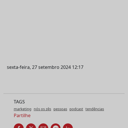
sexta-feira, 27 setembro 2024 12:17
TAGS
marketing
nós os zês
pessoas
podcast
tendências
Partilhe