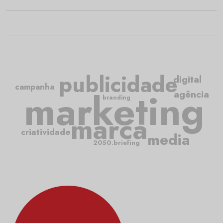
publicidade
digital
campanha
marketing
agência
branding
marca
criatividade
media
2050.briefing