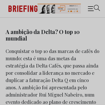
Briefing: Todas as notícias sobre os negócios do
Marketing e da Publicidade
Skip
to
A ambição da Delta? O top 10
content
mundial
Conquistar o top 10 das marcas de cafés do
mundo: esta é uma das metas da
estratégia da Delta Cafés, que passa ainda
por consolidar a liderança no mercado e
duplicar a faturação Delta Q em cinco
anos. A ambição foi apresentada pelo
administrador Rui Miguel Nabeiro, num
evento dedicado ao plano de crescimento