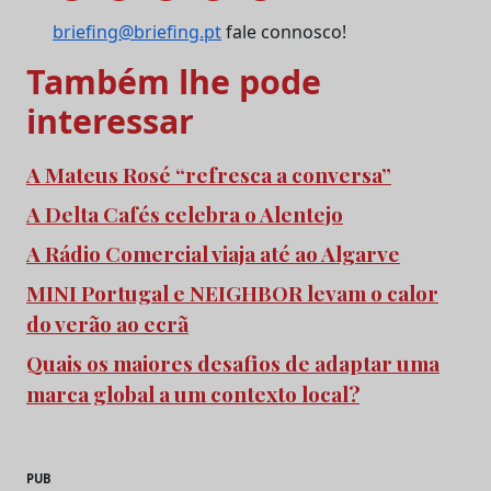
briefing@briefing.pt
fale connosco!
Também lhe pode
interessar
A Mateus Rosé “refresca a conversa”
A Delta Cafés celebra o Alentejo
A Rádio Comercial viaja até ao Algarve
MINI Portugal e NEIGHBOR levam o calor
do verão ao ecrã
Quais os maiores desafios de adaptar uma
marca global a um contexto local?
PUB