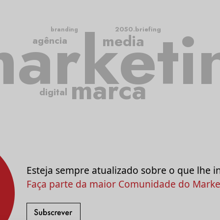
arketi
2050.briefing
branding
media
agência
marca
digital
Esteja sempre atualizado sobre o que lhe i
Faça parte da maior Comunidade do Market