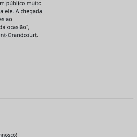
um público muito
a ele. A chegada
es ao
da ocasião”,
ent-Grandcourt.
nnosco!