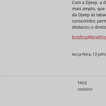
Com a Djeep, a d
mais amplo, que 
da Djeep às taba
consumidor, perm
destacou o direto
briefing@briefin
terça-feira, 13 jul
TAGS
marketing