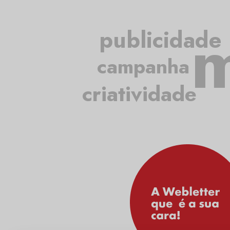
m
publicidade
campanha
criatividade