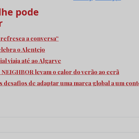
he pode
r
refresca a conversa”
elebra o Alentejo
l viaja até ao Algarve
e NEIGHBOR levam o calor do verão ao ecrã
s desafios de adaptar uma marca global a um cont