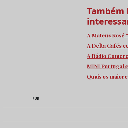
Também l
interessa
A Mateus Rosé “
A Delta Cafés c
A Rádio Comercia
MINI Portugal 
Quais os maiore
PUB