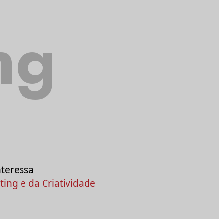
ng
nteressa
ing e da Criatividade