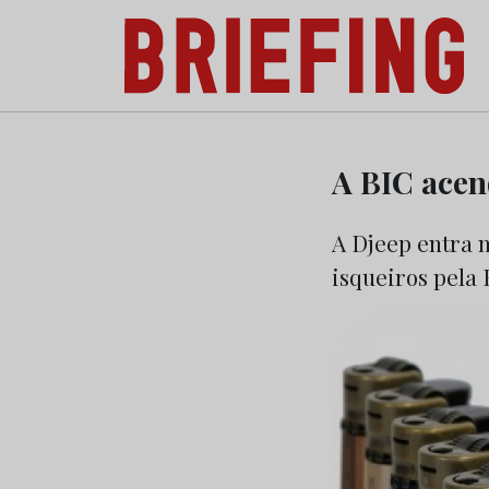
Briefing: Todas as notícias sobre os negóci
Skip
to
A BIC acen
content
A Djeep entra 
isqueiros pela 