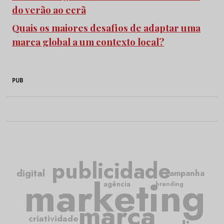
do verão ao ecrã
Quais os maiores desafios de adaptar uma
marca global a um contexto local?
PUB
publicidade
digital
campanha
marketing
agência
branding
marca
criatividade