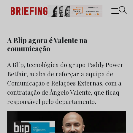
Briefing: Todas as notícias sobre os negócios do
Marketing e da Publicidade
Skip
to
A Blip agora é Valente na
content
comunicação
A Blip, tecnológica do grupo Paddy Power
Betfair, acaba de reforçar a equipa de
Comunicação e Relações Externas, com a
contratação de Ângelo Valente, que ficaq
responsável pelo departamento.