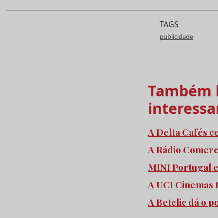
TAGS
publicidade
Também l
interessa
A Delta Cafés c
A Rádio Comercia
MINI Portugal 
A UCI Cinemas 
A Betclic dá o 