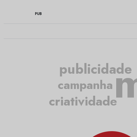
PUB
m
publicidade
campanha
criatividade