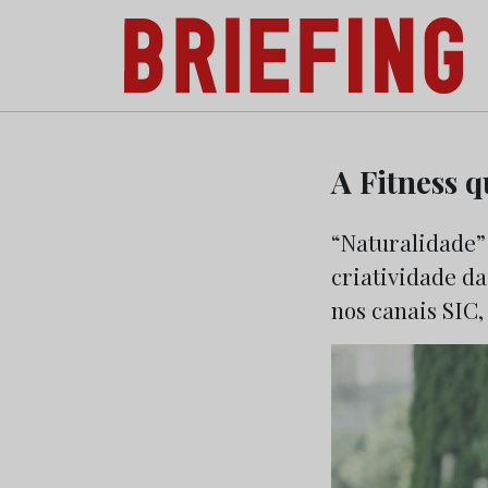
Briefing: Todas as notícias sobre os negóci
Skip
to
A Fitness q
content
“Naturalidade”
criatividade d
nos canais SIC,