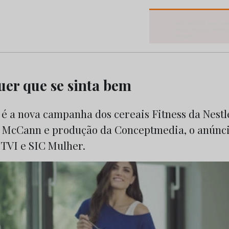
os do Marketing e da Publicidade
uer que se sinta bem
 é a nova campanha dos cereais Fitness da Nest
a McCann e produção da Conceptmedia, o anúnci
 TVI e SIC Mulher.