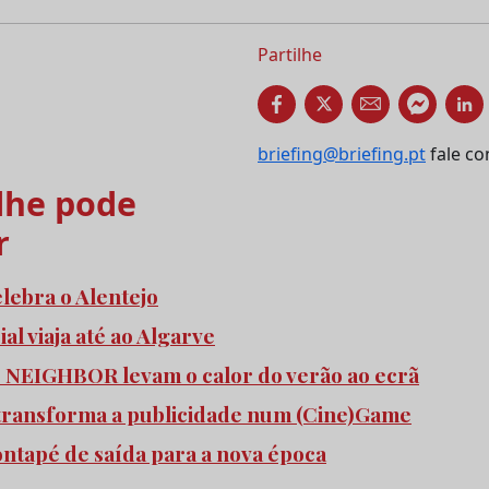
Partilhe
briefing@briefing.pt
fale co
he pode
r
elebra o Alentejo
l viaja até ao Algarve
e NEIGHBOR levam o calor do verão ao ecrã
transforma a publicidade num (Cine)Game
pontapé de saída para a nova época