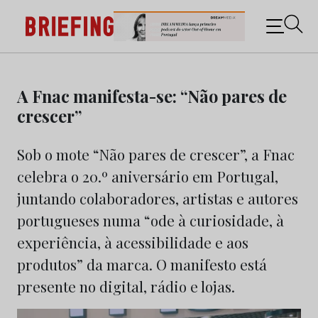
Briefing: Todas as notícias sobre os negócios do
Marketing e da Publicidade
Skip
to
A Fnac manifesta-se: “Não pares de
content
crescer”
Sob o mote “Não pares de crescer”, a Fnac
celebra o 20.º aniversário em Portugal,
juntando colaboradores, artistas e autores
portugueses numa “ode à curiosidade, à
experiência, à acessibilidade e aos
produtos” da marca. O manifesto está
presente no digital, rádio e lojas.