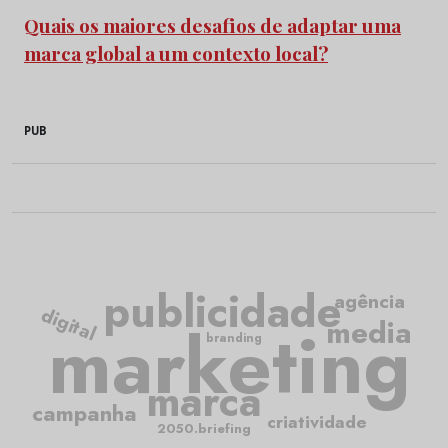
Quais os maiores desafios de adaptar uma
marca global a um contexto local?
PUB
publicidade
agência
digital
media
marketing
branding
marca
campanha
criatividade
2050.briefing