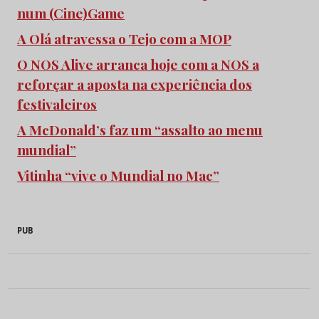
num (Cine)Game
A Olá atravessa o Tejo com a MOP
O NOS Alive arranca hoje com a NOS a
reforçar a aposta na experiência dos
festivaleiros
A McDonald’s faz um “assalto ao menu
mundial”
Vitinha “vive o Mundial no Mac”
PUB