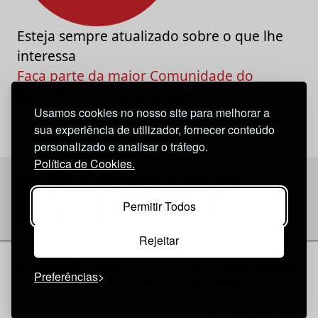
Esteja sempre atualizado sobre o que lhe
interessa
Faça parte da maior Comunidade do
Marketing e da Criatividade
Usamos cookies no nosso site para melhorar a
sua experiência de utilizador, fornecer conteúdo
personalizado e analisar o tráfego.
Política de Cookies.
Permitir Todos
Rejeitar
Considerações Legais
© 2026 Briefing |
O Nosso Estatuto
Preferências
|
Política de Cookies
|
Política de privacidade