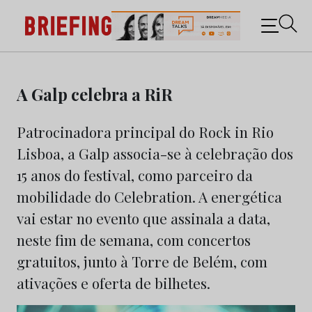
Briefing: Todas as notícias sobre os negócios do
Marketing e da Publicidade
Skip
to
A Galp celebra a RiR
content
Patrocinadora principal do Rock in Rio
Lisboa, a Galp associa-se à celebração dos
15 anos do festival, como parceiro da
mobilidade do Celebration. A energética
vai estar no evento que assinala a data,
neste fim de semana, com concertos
gratuitos, junto à Torre de Belém, com
ativações e oferta de bilhetes.