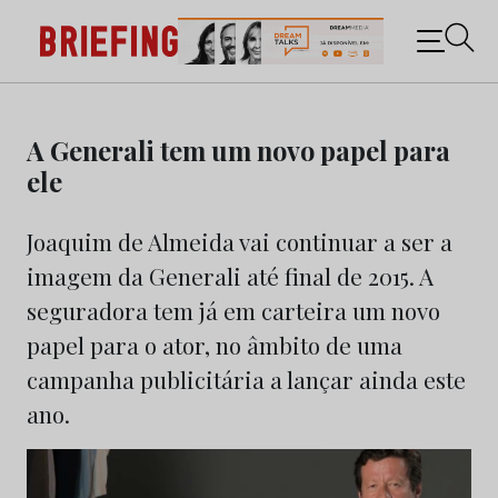
Briefing: Todas as notícias sobre os negócios do
Marketing e da Publicidade
Skip
to
A Generali tem um novo papel para
content
ele
Joaquim de Almeida vai continuar a ser a
imagem da Generali até final de 2015. A
seguradora tem já em carteira um novo
papel para o ator, no âmbito de uma
campanha publicitária a lançar ainda este
ano.