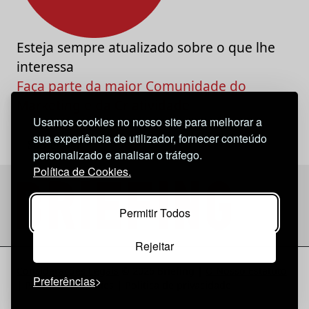
Esteja sempre atualizado sobre o que lhe
interessa
Faça parte da maior Comunidade do
Marketing e da Criatividade
Usamos cookies no nosso site para melhorar a
sua experiência de utilizador, fornecer conteúdo
personalizado e analisar o tráfego.
Política de Cookies.
Permitir Todos
Rejeitar
Considerações Legais
© 2026 Briefing |
O Nosso Estatuto
Preferências
|
Política de Cookies
|
Política de privacidade