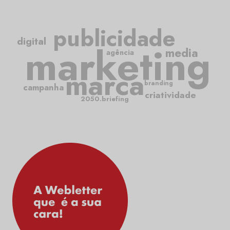
publicidade
digital
marketing
media
agência
marca
branding
campanha
criatividade
2050.briefing