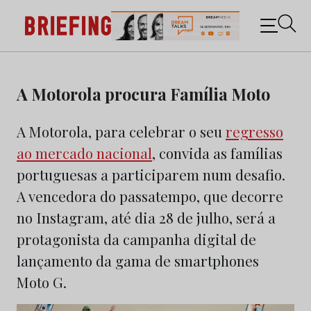
Briefing: Todas as notícias sobre os negócios do
Marketing e da Publicidade
Skip
to
A Motorola procura Família Moto
content
A Motorola, para celebrar o seu
regresso
ao mercado nacional
, convida as famílias
portuguesas a participarem num desafio.
A vencedora do passatempo, que decorre
no Instagram, até dia 28 de julho, será a
protagonista da campanha digital de
lançamento da gama de smartphones
Moto G.