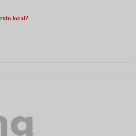
exto local?
ng
digital