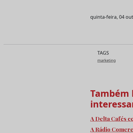
quinta-feira, 04 o
TAGS
marketing
Também l
interessa
A Delta Cafés c
A Rádio Comercia