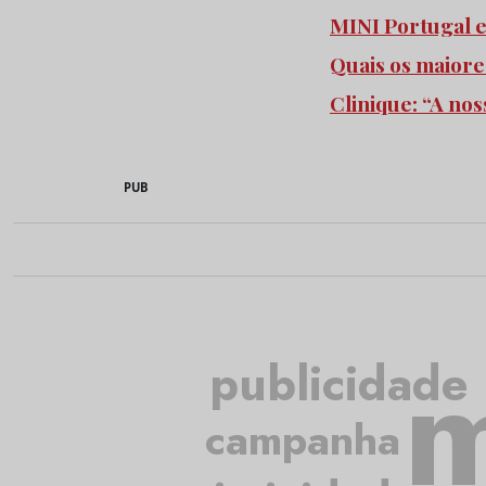
MINI Portugal 
Quais os maiore
Clinique: “A no
PUB
m
publicidade
campanha