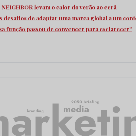
e NEIGHBOR levam o calor do verão ao ecrã
s desafios de adaptar uma marca global a um cont
ssa função passou de convencer para esclarecer”
arketi
2050.briefing
media
branding