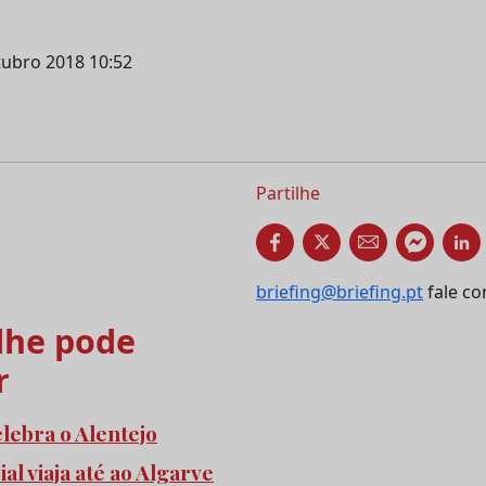
utubro 2018 10:52
Partilhe
briefing@briefing.pt
fale co
he pode
r
elebra o Alentejo
l viaja até ao Algarve