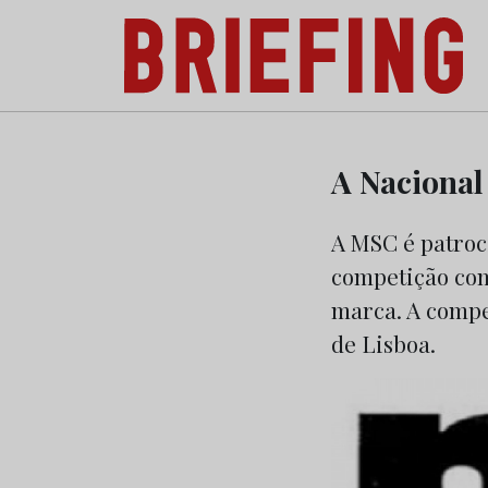
Briefing: Todas as notícias sobre os negóci
Skip
to
A Nacional
content
A MSC é patroci
competição com
marca. A compe
de Lisboa.